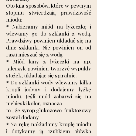
Oto kila sposobów, które w pewnym
stopniu stwierdzają prawdziwość
miodu:
* Nabieramy miód na łyżeczkę i
wlewamy go do szklanki z wodą.
Prawdziwy powinien układać się na
dnie szklanki. Nie powinien on od
razu mieszać się z wodą.
* Miód lany z łyżeczki na np.
talerzyk powinien tworzyć wypukły
stożek, układając się spiralnie.
* Do szklanki wody wlewamy kilka
kropli jodyny i dodajemy łyżkę
miodu. Jeśli miód zabarwi się na
niebieski kolor, oznacza
to , że syrop glukozowo-fruktozowy
został dodany.
* Na rękę nakładamy kroplę miodu
i dotykamy ją czubkiem ołówka