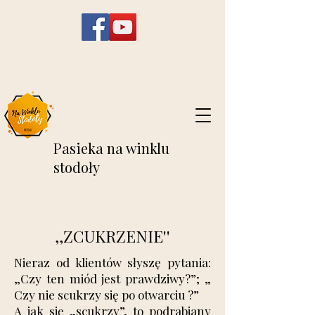
Pasieka na winklu
stodoły
,,ZCUKRZENIE''
Nieraz od klientów słyszę pytania:
„Czy ten miód jest prawdziwy?”; „
Czy nie scukrzy się po otwarciu ?”
A jak się „scukrzy”, to podrabiany