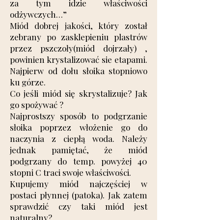
za tym idzie właściwości
odżywczych…”
Miód dobrej jakości, który został
zebrany po zasklepieniu plastrów
przez pszczoły(miód dojrzały) ,
powinien krystalizować sie etapami.
Najpierw od dołu słoika stopniowo
ku górze.
Co jeśli miód się skrystalizuje? Jak
go spożywać ?
Najprostszy sposób to podgrzanie
słoika poprzez włożenie go do
naczynia z ciepłą woda. Należy
jednak pamiętać, że miód
podgrzany do temp. powyżej 40
stopni C traci swoje właściwości.
Kupujemy miód najczęściej w
postaci płynnej (patoka). Jak zatem
sprawdzić czy taki miód jest
naturalny?