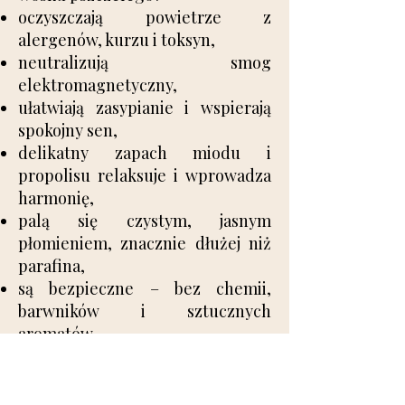
oczyszczają powietrze z
alergenów, kurzu i toksyn,
neutralizują smog
elektromagnetyczny,
ułatwiają zasypianie i wspierają
spokojny sen,
delikatny zapach miodu i
propolisu relaksuje i wprowadza
harmonię,
palą się czystym, jasnym
płomieniem, znacznie dłużej niż
parafina,
są bezpieczne – bez chemii,
barwników i sztucznych
aromatów.
Świece z wosku pszczelego to
naturalny luksus – piękny, zdrowy
i pełen dobrej energii. Idealne na